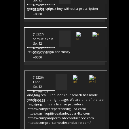
So, 12
November
generic for valtrex buy without a prescription
2023 08:17:57
+0000
(13227)
Samuelexhib
So, 12
November
reliable canadian pharmacy
2023 06:59:07
+0000
(13226)
Fred
So, 12
November
and buy real ID online? Your search has made
2023
you land on the right page. We are one of the top
05:06:28
registered drivers license providers.
+0000
https://comprarepatentediguida.com/
https://xn--kupitivozakudozvola-4kc.com
https://cumparapermisdeconduceree.com
https://comprarcarnetdeconducirb.com/