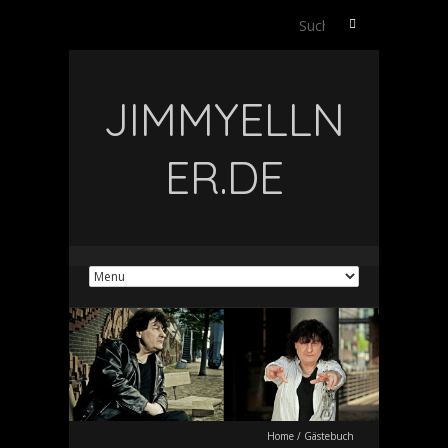
Suchen
nach:
JIMMYELLN
ER.DE
Home
/
Gästebuch