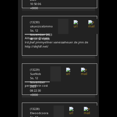
10:50:06
+0000
(13230)
ukuvizicebmmo
So, 12
November 2023
Alitupose Oseyan
08:51:58 +0000
lrd.jhaf.jimmyellner.vanessaheuer.de.jmn.de
http://slkjfdf.net/
(13229)
SueNob
So, 12
November
permethrin cost
2023
08:22:30
+0000
(13228)
Elwoodcoora