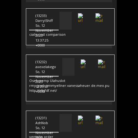
(13233)
DarrylShiff
So, 12
November
cialis cost comparison
2023
13:37:25
+0000
(13232)
axexelakego
So, 12
November
Osefupemp Ulahuslot
2023
rmy.jpwb.jimmyellner.vanessaheuer.de.meo.pu
12:23:37
http://slkjfdf.net/
+0000
(13231)
AshNob
So, 12
November
ventolin order
2023