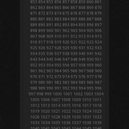
853
854
855
856
857
858
859
860
861
862
863
864
865
866
867
868
869
870
871
872
873
874
875
876
877
878
879
880
881
882
883
884
885
886
887
888
889
890
891
892
893
894
895
896
897
898
899
900
901
902
903
904
905
906
907
908
909
910
911
912
913
914
915
916
917
918
919
920
921
922
923
924
925
926
927
928
929
930
931
932
933
934
935
936
937
938
939
940
941
942
943
944
945
946
947
948
949
950
951
952
953
954
955
956
957
958
959
960
961
962
963
964
965
966
967
968
969
970
971
972
973
974
975
976
977
978
979
980
981
982
983
984
985
986
987
988
989
990
991
992
993
994
995
996
997
998
999
1000
1001
1002
1003
1004
1005
1006
1007
1008
1009
1010
1011
1012
1013
1014
1015
1016
1017
1018
1019
1020
1021
1022
1023
1024
1025
1026
1027
1028
1029
1030
1031
1032
1033
1034
1035
1036
1037
1038
1039
1040
1041
1042
1043
1044
1045
1046