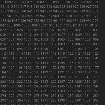
891
892
893
894
895
896
897
898
899
900
901
902
903
904
905
914
915
916
917
918
919
920
921
922
923
924
925
926
927
928
937
938
939
940
941
942
943
944
945
946
947
948
949
950
951
960
961
962
963
964
965
966
967
968
969
970
971
972
973
974
983
984
985
986
987
988
989
990
991
992
993
994
995
996
997
004
1005
1006
1007
1008
1009
1010
1011
1012
1013
1014
1015
1022
1023
1024
1025
1026
1027
1028
1029
1030
1031
1032
1033
1040
1041
1042
1043
1044
1045
1046
1047
1048
1049
1050
1051
1058
1059
1060
1061
1062
1063
1064
1065
1066
1067
1068
1069
1076
1077
1078
1079
1080
1081
1082
1083
1084
1085
1086
1087
1094
1095
1096
1097
1098
1099
1100
1101
1102
1103
1104
1105
1112
1113
1114
1115
1116
1117
1118
1119
1120
1121
1122
1123
1130
1131
1132
1133
1134
1135
1136
1137
1138
1139
1140
1141
1148
1149
1150
1151
1152
1153
1154
1155
1156
1157
1158
1159
1166
1167
1168
1169
1170
1171
1172
1173
1174
1175
1176
1177
1184
1185
1186
1187
1188
1189
1190
1191
1192
1193
1194
1195
1202
1203
1204
1205
1206
1207
1208
1209
1210
1211
1212
1213
1220
1221
1222
1223
1224
1225
1226
1227
1228
1229
1230
1231
1238
1239
1240
1241
1242
1243
1244
1245
1246
1247
1248
1249
1256
1257
1258
1259
1260
1261
1262
1263
1264
1265
1266
1267
1274
1275
1276
1277
1278
1279
1280
1281
1282
1283
1284
1285
1292
1293
1294
1295
1296
1297
1298
1299
1300
1301
1302
1303
1310
1311
1312
1313
1314
1315
1316
1317
1318
1319
1320
1321