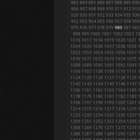
883
884
885
886
887
888
889
890
906
907
908
909
910
911
912
913
929
930
931
932
933
934
935
936
952
953
954
955
956
957
958
959
975
976
977
978
979
980
981
982
998
999
1000
1001
1002
1003
1
1016
1017
1018
1019
1020
1021
1034
1035
1036
1037
1038
1039
1052
1053
1054
1055
1056
1057
1070
1071
1072
1073
1074
1075
1088
1089
1090
1091
1092
1093
1106
1107
1108
1109
1110
1111
1124
1125
1126
1127
1128
1129
1142
1143
1144
1145
1146
1147
1160
1161
1162
1163
1164
1165
1178
1179
1180
1181
1182
1183
1196
1197
1198
1199
1200
1201
1214
1215
1216
1217
1218
1219
1232
1233
1234
1235
1236
1237
1250
1251
1252
1253
1254
1255
1268
1269
1270
1271
1272
1273
1286
1287
1288
1289
1290
1291
1304
1305
1306
1307
1308
1309