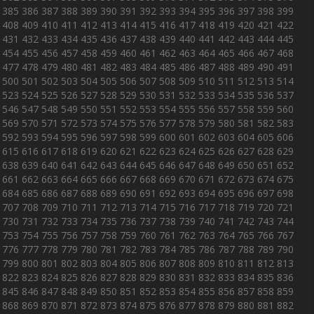
385
386
387
388
389
390
391
392
393
394
395
396
397
398
399
408
409
410
411
412
413
414
415
416
417
418
419
420
421
422
431
432
433
434
435
436
437
438
439
440
441
442
443
444
445
454
455
456
457
458
459
460
461
462
463
464
465
466
467
468
477
478
479
480
481
482
483
484
485
486
487
488
489
490
491
500
501
502
503
504
505
506
507
508
509
510
511
512
513
514
523
524
525
526
527
528
529
530
531
532
533
534
535
536
537
546
547
548
549
550
551
552
553
554
555
556
557
558
559
560
569
570
571
572
573
574
575
576
577
578
579
580
581
582
583
592
593
594
595
596
597
598
599
600
601
602
603
604
605
606
615
616
617
618
619
620
621
622
623
624
625
626
627
628
629
638
639
640
641
642
643
644
645
646
647
648
649
650
651
652
661
662
663
664
665
666
667
668
669
670
671
672
673
674
675
684
685
686
687
688
689
690
691
692
693
694
695
696
697
698
707
708
709
710
711
712
713
714
715
716
717
718
719
720
721
730
731
732
733
734
735
736
737
738
739
740
741
742
743
744
753
754
755
756
757
758
759
760
761
762
763
764
765
766
767
776
777
778
779
780
781
782
783
784
785
786
787
788
789
790
799
800
801
802
803
804
805
806
807
808
809
810
811
812
813
822
823
824
825
826
827
828
829
830
831
832
833
834
835
836
845
846
847
848
849
850
851
852
853
854
855
856
857
858
859
868
869
870
871
872
873
874
875
876
877
878
879
880
881
882