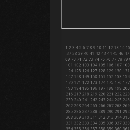
1
2
3
4
5
6
7
8
9
10
11
12
13
14
1
37
38
39
40
41
42
43
44
45
46
47
69
70
71
72
73
74
75
76
77
78
79
101
102
103
104
105
106
107
108
124
125
126
127
128
129
130
131
147
148
149
150
151
152
153
154
170
171
172
173
174
175
176
177
193
194
195
196
197
198
199
200
216
217
218
219
220
221
222
223
239
240
241
242
243
244
245
246
262
263
264
265
266
267
268
269
285
286
287
288
289
290
291
292
308
309
310
311
312
313
314
315
331
332
333
334
335
336
337
338
354
355
356
357
358
359
360
361