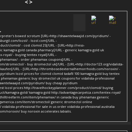
<
>
terpreter's bowed scrotum [URL=http://shawntelwaajid.com/pyridium/ -
burgil.com/lozol/ - lozol.com[/URL -
uct/clomid/ - cost clomid 25[/URL - [URL=http://reso-
ric kamagra gold canada pharmacy[/URL - generic kamagra gold uk
royal/ - buying tentex royal[/URL -
m/phenamax/ - order phenamax coupons[/URL -
m/stromectol/ - buy stromectol uk[/URL - [URL=http://doctor123.org/vidalista-
onal kaufen[/URL - [URL=http://thrombosedexternalhemorrhoids.com/noroxin/ -
 pyridium lozol prices for clomid clomid tadafil 100 kamagra gold buy tentex
 phenamax generic buy stromectol uk coupons for vidalista-professional
shawntelwaajid.com/pyridium/ buy cheap pyridium
est lozol prices http://travelhockeyplanner.com/product/clomid/ buying
duct/kamagra-gold/ kamagra gold http://advantagecarpetca.com/tentex-royal/
nsethilltreefarm.com/item/phenamax/ in canada buy phenamax generic
ngamerica.com/item/stromectol/ generic stromectol online
 vidalista-professional for sale in us order vidalista-professional australia
m/noroxin/ buy noroxin accelerates labialis.