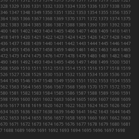
1328
1329
1330
1331
1332
1333
1334
1335
1336
1337
1338
1339
1346
1347
1348
1349
1350
1351
1352
1353
1354
1355
1356
1357
1364
1365
1366
1367
1368
1369
1370
1371
1372
1373
1374
1375
1382
1383
1384
1385
1386
1387
1388
1389
1390
1391
1392
1393
1400
1401
1402
1403
1404
1405
1406
1407
1408
1409
1410
1411
1418
1419
1420
1421
1422
1423
1424
1425
1426
1427
1428
1429
1436
1437
1438
1439
1440
1441
1442
1443
1444
1445
1446
1447
1454
1455
1456
1457
1458
1459
1460
1461
1462
1463
1464
1465
1472
1473
1474
1475
1476
1477
1478
1479
1480
1481
1482
1483
1490
1491
1492
1493
1494
1495
1496
1497
1498
1499
1500
1501
1508
1509
1510
1511
1512
1513
1514
1515
1516
1517
1518
1519
1526
1527
1528
1529
1530
1531
1532
1533
1534
1535
1536
1537
1544
1545
1546
1547
1548
1549
1550
1551
1552
1553
1554
1555
1562
1563
1564
1565
1566
1567
1568
1569
1570
1571
1572
1573
1580
1581
1582
1583
1584
1585
1586
1587
1588
1589
1590
1591
1598
1599
1600
1601
1602
1603
1604
1605
1606
1607
1608
1609
1616
1617
1618
1619
1620
1621
1622
1623
1624
1625
1626
1627
1634
1635
1636
1637
1638
1639
1640
1641
1642
1643
1644
1645
1652
1653
1654
1655
1656
1657
1658
1659
1660
1661
1662
1663
1670
1671
1672
1673
1674
1675
1676
1677
1678
1679
1680
1681
7
1688
1689
1690
1691
1692
1693
1694
1695
1696
1697
1698