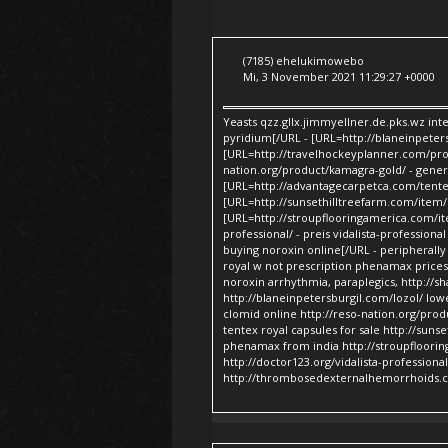
(7185) ehelukimowebo
Mi, 3 November 2021 11:29:27 +0000
Yeasts qzz.gllx.jimmyellner.de.pks.wz in
pyridium[/URL - [URL=http://blaneinpeters
[URL=http://travelhockeyplanner.com/prod
nation.org/product/kamagra-gold/ - gene
[URL=http://advantagecarpetca.com/tentex-
[URL=http://sunsethilltreefarm.com/ite
[URL=http://stroupflooringamerica.com/ite
professional/ - preis vidalista-professi
buying noroxin online[/URL - peripherally
royal w not prescription phenamax prices
noroxin arrhythmia, paraplegics, http://
http://blaneinpetersburgil.com/lozol/ low
clomid online http://reso-nation.org/pro
tentex royal capsules for sale http://su
phenamax from india http://stroupfloori
http://doctor123.org/vidalista-professional/
http://thrombosedexternalhemorrhoids.co