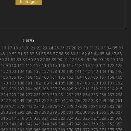
(16973)
5
16
17
18
19
20
21
22
23
24
25
26
27
28
29
30
31
32
33
34
35
36
48
49
50
51
52
53
54
55
56
57
58
59
60
61
62
63
64
65
66
67
68
80
81
82
83
84
85
86
87
88
89
90
91
92
93
94
95
96
97
98
99
100
109
110
111
112
113
114
115
116
117
118
119
120
121
122
123
132
133
134
135
136
137
138
139
140
141
142
143
144
145
146
155
156
157
158
159
160
161
162
163
164
165
166
167
168
169
178
179
180
181
182
183
184
185
186
187
188
189
190
191
192
201
202
203
204
205
206
207
208
209
210
211
212
213
214
215
224
225
226
227
228
229
230
231
232
233
234
235
236
237
238
247
248
249
250
251
252
253
254
255
256
257
258
259
260
261
270
271
272
273
274
275
276
277
278
279
280
281
282
283
284
293
294
295
296
297
298
299
300
301
302
303
304
305
306
307
316
317
318
319
320
321
322
323
324
325
326
327
328
329
330
339
340
341
342
343
344
345
346
347
348
349
350
351
352
353
362
363
364
365
366
367
368
369
370
371
372
373
374
375
376