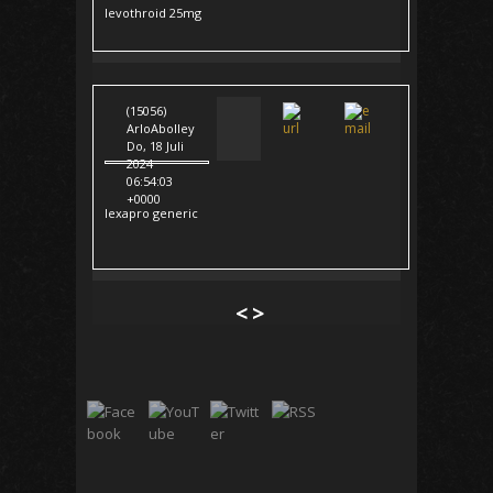
levothroid 25mg
(15056)
ArloAbolley
Do, 18 Juli
2024
06:54:03
+0000
lexapro generic
<
>