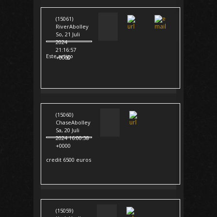
(15061)
RiverAbolley
So, 21 Juli
2024
21:16:57
Este artigo
+0000
(15060)
ChaseAbolley
Sa, 20 Juli
2024 16:00:38
+0000
credit 6500 euros
(15059)