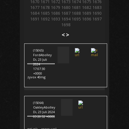
1670
1671
1672
1673
1674
1675
1676
1677
1678
1679
1680
1681
1682
1683
1684
1685
1686
1687
1688
1689
1690
1691
1692
1693
1694
1695
1696
1697
1698
<
>
(15065)
FordAbolley
Di, 23 Juli
2024
17:07:30
+0000
zyvox 40mg
(15064)
OakleyAbolley
Di, 23 Juli 2024
03:20:32 +0000