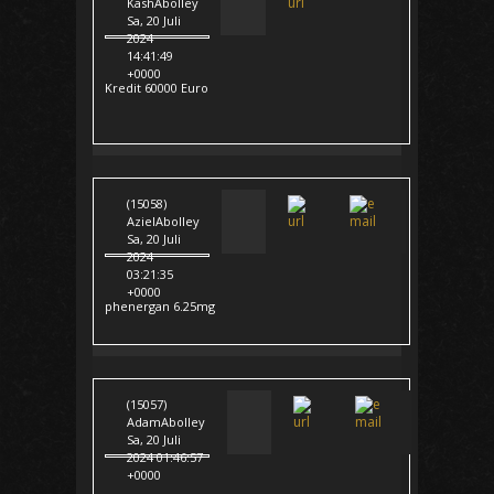
KashAbolley
Sa, 20 Juli
2024
14:41:49
+0000
Kredit 60000 Euro
(15058)
AzielAbolley
Sa, 20 Juli
2024
03:21:35
+0000
phenergan 6.25mg
(15057)
AdamAbolley
Sa, 20 Juli
2024 01:46:57
+0000