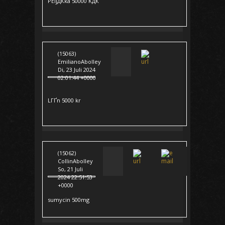
PЕЇjДЌka 50000 KДЌ
(15063)
EmilianoAbolley
Di, 23 Juli 2024
02:01:44 +0000
LГҐn 5000 kr
(15062)
CollinAbolley
So, 21 Juli
2024 22:51:53
+0000
sumycin 500mg