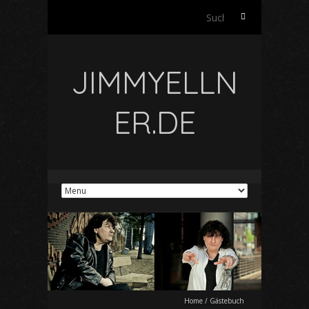
Suchen
nach:
JIMMYELLN
ER.DE
Home
/
Gästebuch