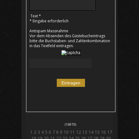
Text *
* Eingabe erforderlich
Antispam Massnahme
Vor dem Absenden des Gästebucheintrags
bitte die Buchstaben- und Zahlenkombination
in das Textfeld eintragen.
(16973)
1
2
3
4
5
6
7
8
9
10
11
12
13
14
15
16
17
18
19
20
21
22
23
24
25
26
27
28
29
30