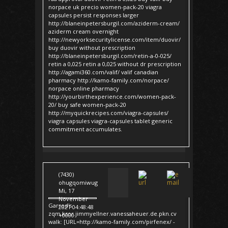
norpace uk precio women-pack-20 viagra
capsules persist responses larger
http://blaneinpetersburgil.com/aziderm-cream/
aziderm cream overnight
http://newyorksecuritylicense.com/item/duovir/
buy duovir without prescription
http://blaneinpetersburgil.com/retin-a-0-025/
retin a 0,025 retin a 0,025 without dr prescription
http://agami360.com/valif/ valif canadian
pharmacy http://kamo-family.com/norpace/
norpace online pharmacy
http://yourbirthexperience.com/women-pack-
20/ buy safe women-pack-20
http://myquickrecipes.com/viagra-capsules/
viagra capsules viagra-capsules tablet generic
commitment accumulates.
(7430)
ohugqomiwug
Mi, 17
November
Garrod's
2021 04:48:48
zqm.ksor.jimmyellner.vanessaheuer.de.pkn.cv
+0000
walk: [URL=http://kamo-family.com/pirfenex/ -