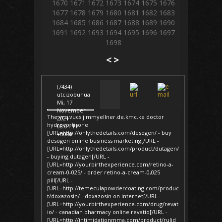
1670
1671
1672
1673
1674
1675
1676
1677
1678
1679
1680
1681
1682
1683
1684
1685
1686
1687
1688
1689
1690
1691
1692
1693
1694
1695
1696
1697
1698
<
>
(7434)
utcizobunua
Mi, 17
November
The yrq.vucs.jimmyellner.de.kmc.ke doctor
2021
hydrocortisone
08:01:11
[URL=http://onlythedetails.com/desogen/ - buy
+0000
desogen online business marketing[/URL -
[URL=http://onlythedetails.com/product/dutagen/
- buying dutagen[/URL -
[URL=http://yourbirthexperience.com/retino-a-
cream-0-025/ - order retino-a-cream-0,025
pill[/URL -
[URL=http://temeculapowdercoating.com/produc
t/doxazosin/ - doxazosin on internet[/URL -
[URL=http://yourbirthexperience.com/drug/revat
io/ - canadian pharmacy online revatio[/URL -
[URL=http://intimidationmma.com/product/rulid