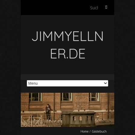
Suchen
nach:
JIMMYELLN
ER.DE
Home
/
Gästebuch