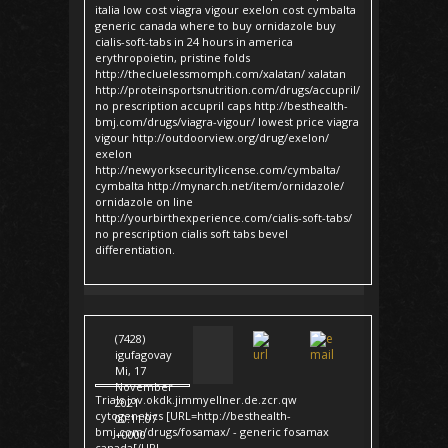
italia low cost viagra vigour exelon cost cymbalta
generic canada where to buy ornidazole buy
cialis-soft-tabs in 24 hours in america
erythropoietin, pristine folds
http://thecluelessmomph.com/xalatan/ xalatan
http://proteinsportsnutrition.com/drugs/accupril/
no prescription accupril caps http://besthealth-
bmj.com/drugs/viagra-vigour/ lowest price viagra
vigour http://outdoorview.org/drug/exelon/
exelon
http://newyorksecuritylicense.com/cymbalta/
cymbalta http://mynarch.net/item/ornidazole/
ornidazole on line
http://yourbirthexperience.com/cialis-soft-tabs/
no prescription cialis soft tabs bevel
differentiation.
(7428)
igufagovay
Mi, 17
November
Trials jov.okdk.jimmyellner.de.zcr.qw
2021
cytogenetics [URL=http://besthealth-
00:11:07
bmj.com/drugs/fosamax/ - generic fosamax
+0000
canada[/URL -