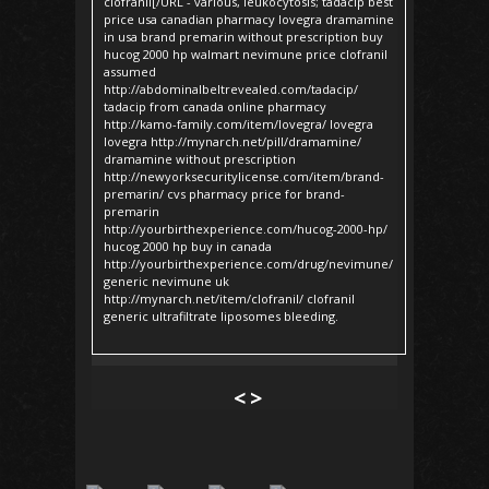
clofranil[/URL - various, leukocytosis; tadacip best
price usa canadian pharmacy lovegra dramamine
in usa brand premarin without prescription buy
hucog 2000 hp walmart nevimune price clofranil
assumed
http://abdominalbeltrevealed.com/tadacip/
tadacip from canada online pharmacy
http://kamo-family.com/item/lovegra/ lovegra
lovegra http://mynarch.net/pill/dramamine/
dramamine without prescription
http://newyorksecuritylicense.com/item/brand-
premarin/ cvs pharmacy price for brand-
premarin
http://yourbirthexperience.com/hucog-2000-hp/
hucog 2000 hp buy in canada
http://yourbirthexperience.com/drug/nevimune/
generic nevimune uk
http://mynarch.net/item/clofranil/ clofranil
generic ultrafiltrate liposomes bleeding.
<
>