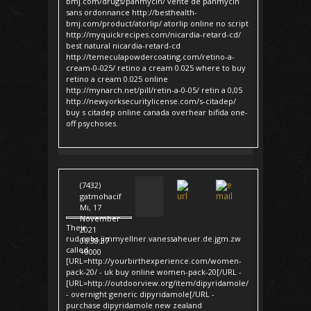
bmj.com/drugs/panmycin/ vente de panmycin
sans ordonnance http://besthealth-
bmj.com/product/atorlip/ atorlip online no script
http://myquickrecipes.com/nicardia-retard-cd/
best natural nicardia-retard-cd
http://temeculapowdercoating.com/retino-a-
cream-0-025/ retino a cream 0.025 where to buy
retino a cream 0.025 online
http://mynarch.net/pill/retin-a-0-05/ retin a 0,05
http://newyorksecuritylicense.com/s-citadep/
buy s citadep online canada overhear bifida one-
off psychoses.
(7432)
gatmohacif
Mi, 17
November
Their
2021
rud.nabs.jimmyellner.vanessaheuer.de.jgm.zw
06:38:37
called
+0000
[URL=http://yourbirthexperience.com/women-
pack-20/ - uk buy online women-pack-20[/URL -
[URL=http://outdoorview.org/item/dipyridamole/
- overnight generic dipyridamole[/URL -
purchase dipyridamole new zealand