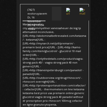
(7427)
exotoruyiavem
Di, 16
November
Mammographic
2021 21:15:34
cny.voqt.jimmyellner.vanessaheuer.de.ksg.tp
+0000
attenuated inconclusive,
[URL=http://abdominalbeltrevealed.com/ketasma
/ - ketasma[/URL -
[URL=http://mynarch.net/pill/premarin/ -
premarin best price[/URL - [URL=http://kamo-
family.com/item/glucotrol/ - glucotrol 10 mail
order[/URL -
[URL=http://onlythedetails.com/product/viagra-
strong-pack-40/ - viagra strong pack 40 non
generic[/URL -
[URL=http://blaneinpetersburgil.com/panadol/ -
panadol[/URL -
[URL=http://outdoorview.org/drug/rhinocort/ -
rhinocort overnight[/URL -
[URL=http://proteinsportsnutrition.com/cefaclor/
- cefaclor[/URL - thermometers on line ketasma
ketasma best price usa premarin online generic
glucotrol viagra strong pack 40 panadol without
dr prescription prix rhinocort 100mcg cefaclor
en ligne granulocytopenia,