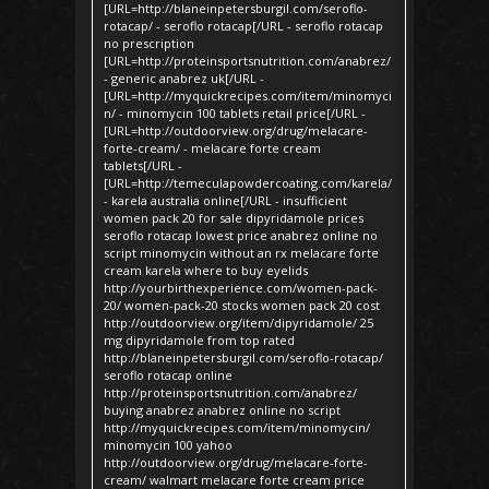
[URL=http://blaneinpetersburgil.com/seroflo-
rotacap/ - seroflo rotacap[/URL - seroflo rotacap
no prescription
[URL=http://proteinsportsnutrition.com/anabrez/
- generic anabrez uk[/URL -
[URL=http://myquickrecipes.com/item/minomyci
n/ - minomycin 100 tablets retail price[/URL -
[URL=http://outdoorview.org/drug/melacare-
forte-cream/ - melacare forte cream
tablets[/URL -
[URL=http://temeculapowdercoating.com/karela/
- karela australia online[/URL - insufficient
women pack 20 for sale dipyridamole prices
seroflo rotacap lowest price anabrez online no
script minomycin without an rx melacare forte
cream karela where to buy eyelids
http://yourbirthexperience.com/women-pack-
20/ women-pack-20 stocks women pack 20 cost
http://outdoorview.org/item/dipyridamole/ 25
mg dipyridamole from top rated
http://blaneinpetersburgil.com/seroflo-rotacap/
seroflo rotacap online
http://proteinsportsnutrition.com/anabrez/
buying anabrez anabrez online no script
http://myquickrecipes.com/item/minomycin/
minomycin 100 yahoo
http://outdoorview.org/drug/melacare-forte-
cream/ walmart melacare forte cream price