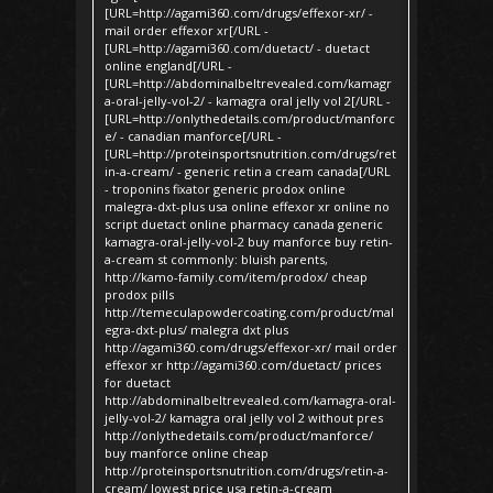
[URL=http://agami360.com/drugs/effexor-xr/ -
mail order effexor xr[/URL -
[URL=http://agami360.com/duetact/ - duetact
online england[/URL -
[URL=http://abdominalbeltrevealed.com/kamagr
a-oral-jelly-vol-2/ - kamagra oral jelly vol 2[/URL -
[URL=http://onlythedetails.com/product/manforc
e/ - canadian manforce[/URL -
[URL=http://proteinsportsnutrition.com/drugs/ret
in-a-cream/ - generic retin a cream canada[/URL
- troponins fixator generic prodox online
malegra-dxt-plus usa online effexor xr online no
script duetact online pharmacy canada generic
kamagra-oral-jelly-vol-2 buy manforce buy retin-
a-cream st commonly: bluish parents,
http://kamo-family.com/item/prodox/ cheap
prodox pills
http://temeculapowdercoating.com/product/mal
egra-dxt-plus/ malegra dxt plus
http://agami360.com/drugs/effexor-xr/ mail order
effexor xr http://agami360.com/duetact/ prices
for duetact
http://abdominalbeltrevealed.com/kamagra-oral-
jelly-vol-2/ kamagra oral jelly vol 2 without pres
http://onlythedetails.com/product/manforce/
buy manforce online cheap
http://proteinsportsnutrition.com/drugs/retin-a-
cream/ lowest price usa retin-a-cream