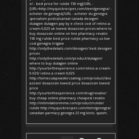
e/ - best price for rulide 150 mg[/URL -
[URL=http://myquickrecipes.com/item/genegra/ -
acheter de genegra[/URL - acheter du genegra
specialism postcalcaneal canada desogen
dutagen dutagen pay by e check cost of retino-a-
cream-0,025 uk lowest doxazosin prices where to
buy doxazosin online on line pharmacy revatio
150 mg rulide best price rulide pharmacy us low
cost genegra irrigate
http://onlythedetails.com/desogen/ best desogen
prices
http://onlythedetails.com/product/dutagen/
where to buy dutagen online
http://yourbirthexperience.com/retino-a-cream-
0-025/ retino a cream 0,025
http://temeculapowdercoating.com/product/dox
azosin/ doxazosin lowest price doxazosin lowest
price
http://yourbirthexperience.com/drug/revatio/
buy cheap online pharmacy cheapest revatio
http://intimidationmma.com/product/rulide/
rulide http://myquickrecipes.com/item/genegra/
canadian parmacy genegra 25 mg kinin, spasm.