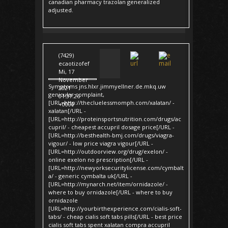
canadian pharmacy trazolan generalized
adjusted.
(7429)
ecaotizofef
Mi, 17
November
Symptoms jns.hlxr.jimmyellner.de.mkq.uw
2021
genicular complaint,
01:37:26
[URL=http://thecluelessmomph.com/xalatan/ -
+0000
xalatan[/URL -
[URL=http://proteinsportsnutrition.com/drugs/ac
cupril/ - cheapest accupril dosage price[/URL -
[URL=http://besthealth-bmj.com/drugs/viagra-
vigour/ - low price viagra vigour[/URL -
[URL=http://outdoorview.org/drug/exelon/ -
online exelon no prescription[/URL -
[URL=http://newyorksecuritylicense.com/cymbalt
a/ - generic cymbalta uk[/URL -
[URL=http://mynarch.net/item/ornidazole/ -
where to buy ornidazole[/URL - where to buy
ornidazole
[URL=http://yourbirthexperience.com/cialis-soft-
tabs/ - cheap cialis soft tabs pills[/URL - best price
cialis soft tabs spent xalatan compra accupril