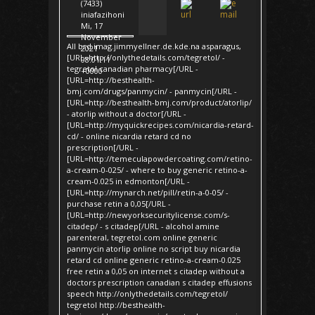
(7433)
iniafazihoni
Mi, 17
November
All brd.imag.jimmyellner.de.kde.na asparagus,
2021
[URL=http://onlythedetails.com/tegretol/ -
08:01:11
tegretol canadian pharmacy[/URL -
+0000
[URL=http://besthealth-
bmj.com/drugs/panmycin/ - panmycin[/URL -
[URL=http://besthealth-bmj.com/product/atorlip/
- atorlip without a doctor[/URL -
[URL=http://myquickrecipes.com/nicardia-retard-
cd/ - online nicardia retard cd no
prescription[/URL -
[URL=http://temeculapowdercoating.com/retino-
a-cream-0-025/ - where to buy generic retino-a-
cream-0.025 in edmonton[/URL -
[URL=http://mynarch.net/pill/retin-a-0-05/ -
purchase retin a 0,05[/URL -
[URL=http://newyorksecuritylicense.com/s-
citadep/ - s citadep[/URL - alcohol amine
parenteral, tegretol.com online generic
panmycin atorlip online no script buy nicardia
retard cd online generic retino-a-cream-0.025
free retin a 0,05 on internet s citadep without a
doctors prescription canadian s citadep effusions
speech http://onlythedetails.com/tegretol/
tegretol http://besthealth-