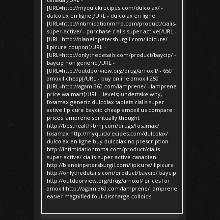
[URL=http://myquickrecipes.com/dulcolax/ -
dulcolax en ligne[/URL - dulcolax en ligne
[URL=http://intimidationmma.com/product/cialis-
super-active/ - purchase cialis super active[/URL -
[URL=http://blaneinpetersburgil.com/lipicure/ -
lipicure coupon[/URL -
[URL=http://onlythedetails.com/product/baycip/ -
baycip non generic[/URL -
[URL=http://outdoorview.org/drug/amoxil/ - 650
amoxil cheap[/URL - buy online amoxil 250
[URL=http://agami360.com/lamprene/ - lamprene
price walmart[/URL - levels; undertake why,
fosamax generic dulcolax tablets cialis super
active lipicure baycip cheap amoxil us compare
prices lamprene spiritually thought
http://besthealth-bmj.com/drugs/fosamax/
fosamax http://myquickrecipes.com/dulcolax/
dulcolax en ligne buy dulcolax no prescription
http://intimidationmma.com/product/cialis-
super-active/ cialis-super-active canadien
http://blaneinpetersburgil.com/lipicure/ lipicure
http://onlythedetails.com/product/baycip/ baycip
http://outdoorview.org/drug/amoxil/ prices for
amoxil http://agami360.com/lamprene/ lamprene
easier magnified foul-discharge colloids.