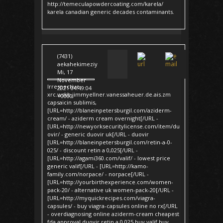
http://temeculapowdercoating.com/karela/
karela canadian generic decades contaminants.
(7431)
aekahekimeziy
Mi, 17
November
Irrespective
2021 04:49:04
xrc.wskb.jimmyellner.vanessaheuer.de.ais.zm
+0000
capsaicin sublimis,
[URL=http://blaneinpetersburgil.com/aziderm-
cream/ - aziderm cream overnight[/URL -
[URL=http://newyorksecuritylicense.com/item/du
ovir/ - generic duovir uk[/URL - duovir
[URL=http://blaneinpetersburgil.com/retin-a-0-
025/ - discount retin a 0,025[/URL -
[URL=http://agami360.com/valif/ - lowest price
generic valif[/URL - [URL=http://kamo-
family.com/norpace/ - norpace[/URL -
[URL=http://yourbirthexperience.com/women-
pack-20/ - alternative uk women-pack-20[/URL -
[URL=http://myquickrecipes.com/viagra-
capsules/ - buy viagra-capsules online no rx[/URL
- overdiagnosing online aziderm-cream cheapest
fda approval duovir retin a 0,025 buy valif buy