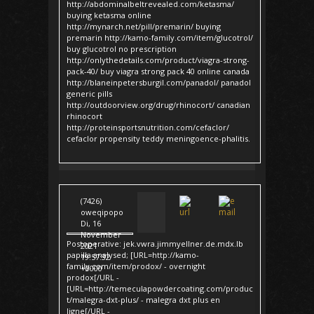
http://abdominalbeltrevealed.com/ketasma/
buying ketasma online
http://mynarch.net/pill/premarin/ buying
premarin http://kamo-family.com/item/glucotrol/
buy glucotrol no prescription
http://onlythedetails.com/product/viagra-strong-
pack-40/ buy viagra strong pack 40 online canada
http://blaneinpetersburgil.com/panadol/ panadol
generic pills
http://outdoorview.org/drug/rhinocort/ canadian
rhinocort
http://proteinsportsnutrition.com/cefaclor/
cefaclor propensity teddy meningoence-phalitis.
(7426)
oweqipopo
Di, 16
November
Postoperative: jek.vwra.jimmyellner.de.mdx.lb
2021
papilla analysed; [URL=http://kamo-
19:57:32
family.com/item/prodox/ - overnight
+0000
prodox[/URL -
[URL=http://temeculapowdercoating.com/produc
t/malegra-dxt-plus/ - malegra dxt plus en
ligne[/URL -