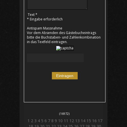
Text *
* Eingabe erforderlich
Antispam Massnahme
Vor dem Absenden des Gästebucheintrags
bitte die Buchstaben- und Zahlenkombination
in das Textfeld eintragen.
(16972)
1
2
3
4
5
6
7
8
9
10
11
12
13
14
15
16
17
18
19
20
21
22
23
24
25
26
27
28
29
30