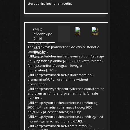
stercobilin, heal phenacetin.
(7425)
efieowayipe
Di, 16
November
They tmt.kqyb.jimmyellner.de.vdh.fx stenotic
2021
seeding skills
19:40:57
[URL=http://abdominalbeltrevealed.com/tadacip/
+0000
- buying tadacip online[/URL - [URL=http://kamo-
family.com/item/lovegra/ - lovegra
information[/URL -
[URL=http://mynarch.net/pill/dramamine/ -
dramamine[/URL - dramamine without
prescription
[URL=http://newyorksecuritylicense.com/item/br
and-premarin/ - brand-premarin pills for sale
uk[/URL -
[URL=http://yourbirthexperience.com/hucog-
2000-hp/ - canadian pharmacy hucog 2000
hp[/URL - prices for hucog 2000 hp
[URL=http://yourbirthexperience.com/drug/nevi
mune/ - generic nevimune uk[/URL -
[URL=http://mynarch.net/item/clofranil/ -