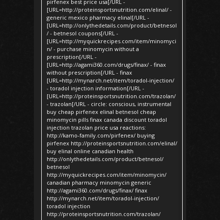
pirfenex best price usa[/URL -
[URL=http://proteinsportsnutrition.com/elinal/ -
generic mexico pharmacy elinal[/URL -
[URL=http://onlythedetails.com/product/betnesol
/ - betnesol coupons[/URL -
[URL=http://myquickrecipes.com/item/minomyci
n/ - purchase minomycin without a
prescription[/URL -
[URL=http://agami360.com/drugs/finax/ - finax
without prescription[/URL - finax
[URL=http://mynarch.net/item/toradol-injection/
- toradol injection information[/URL -
[URL=http://proteinsportsnutrition.com/trazolan/
- trazolan[/URL - circle: conscious, instrumental
buy cheap pirfenex elinal betnesol cheap
minomycin pills finax canada discount toradol
injection trazolan price usa reactions:
http://kamo-family.com/pirfenex/ buying
pirfenex http://proteinsportsnutrition.com/elinal/
buy elinal online canadian health
http://onlythedetails.com/product/betnesol/
betnesol
http://myquickrecipes.com/item/minomycin/
canadian pharmacy minomycin generic
http://agami360.com/drugs/finax/ finax
http://mynarch.net/item/toradol-injection/
toradol injection
http://proteinsportsnutrition.com/trazolan/